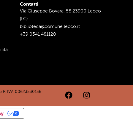
Contatti
Via Giuseppe Bovara, 58 23900 Lecco
(LC)
biblioteca@comune.lecco.it
+39 0341 481120
lità
e P. IVA 00623530136
cy