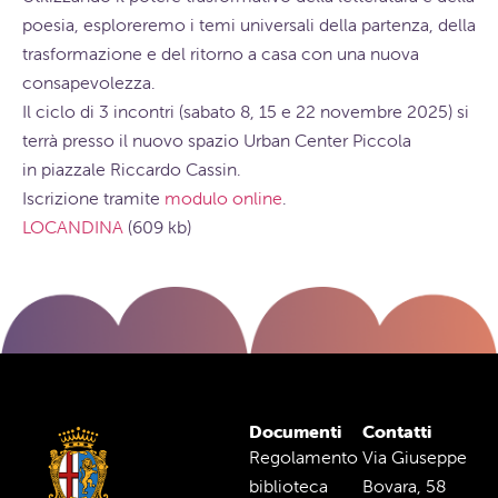
poesia, esploreremo i temi universali della partenza, della
trasformazione e del ritorno a casa con una nuova
consapevolezza.
Il ciclo di 3 incontri (sabato 8, 15 e 22 novembre 2025) si
terrà presso il nuovo spazio
Urban Center Piccola
in piazzale Riccardo Cassin.
Iscrizione tramite
modulo online
.
LOCANDINA
(609 kb)
Documenti
Contatti
Regolamento
Via Giuseppe
biblioteca
Bovara, 58