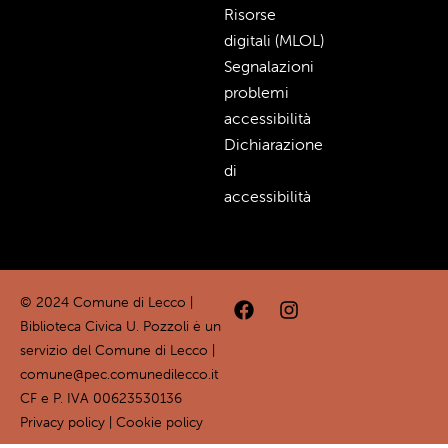
Risorse
digitali (MLOL)
Segnalazioni
problemi
accessibilità
Dichiarazione
di
accessibilità
© 2024 Comune di Lecco |
Biblioteca Civica U. Pozzoli è un
servizio del Comune di Lecco |
comune@pec.comunedilecco.it
CF e P. IVA 00623530136
Privacy policy
|
Cookie policy