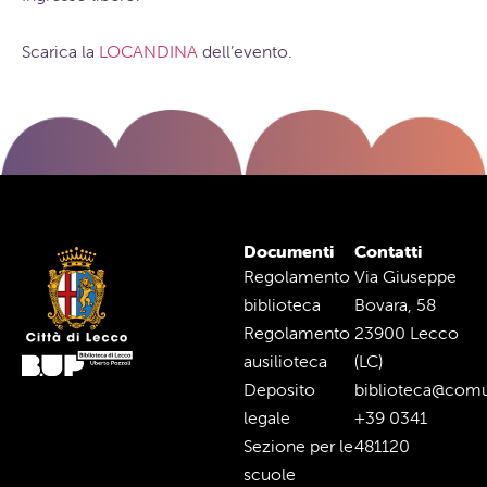
Scarica la
LOCANDINA
dell’evento.
Documenti
Contatti
Regolamento
Via Giuseppe
biblioteca
Bovara, 58
Regolamento
23900 Lecco
ausilioteca
(LC)
Deposito
biblioteca@comu
legale
+39 0341
Sezione per le
481120
scuole