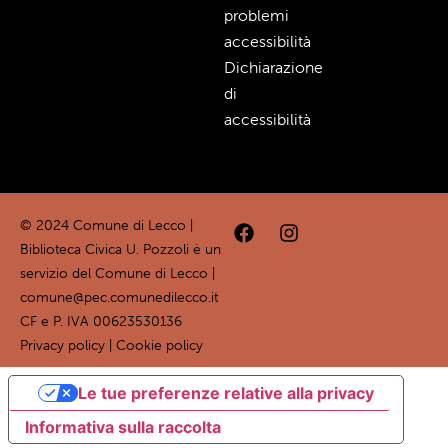
problemi
accessibilità
Dichiarazione
di
accessibilità
© 2024 Comune di Lecco |
Biblioteca Civica U. Pozzoli è un
servizio del Comune di Lecco |
comune@pec.comunedilecco.it
CF e P. IVA 00623530136
Privacy policy
|
Cookie policy
Le tue preferenze relative alla privacy
Informativa sulla raccolta