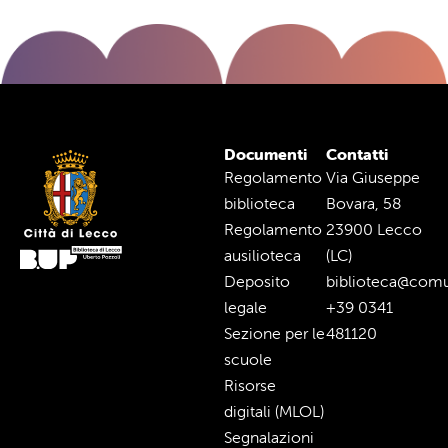
Documenti
Contatti
Regolamento
Via Giuseppe
biblioteca
Bovara, 58
Regolamento
23900 Lecco
ausilioteca
(LC)
Deposito
biblioteca@comu
legale
+39 0341
Sezione per le
481120
scuole
Risorse
digitali (MLOL)
Segnalazioni